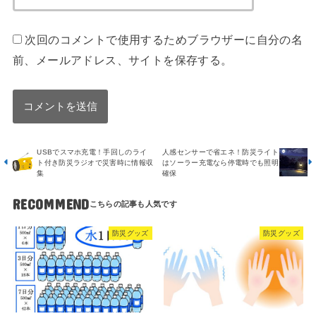
次回のコメントで使用するためブラウザーに自分の名
前、メールアドレス、サイトを保存する。
USBでスマホ充電！手回しのライ
人感センサーで省エネ！防災ライト
ト付き防災ラジオで災害時に情報収
はソーラー充電なら停電時でも照明
集
確保
RECOMMEND
防災グッズ
防災グッズ