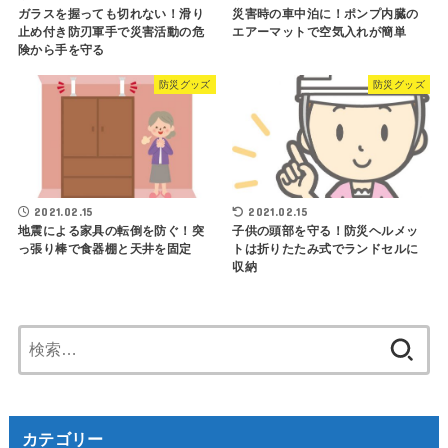
ガラスを握っても切れない！滑り
災害時の車中泊に！ポンプ内臓の
止め付き防刃軍手で災害活動の危
エアーマットで空気入れが簡単
険から手を守る
防災グッズ
防災グッズ
2021.02.15
2021.02.15
地震による家具の転倒を防ぐ！突
子供の頭部を守る！防災ヘルメッ
っ張り棒で食器棚と天井を固定
トは折りたたみ式でランドセルに
収納
検
索:
カテゴリー