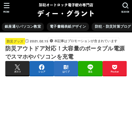
MENU
SEARCH
銀座通りパソコン教室
電子書籍表紙デザイン
防犯・防災対策ブログ
2021.02.15
本記事はプロモーションが含まれています
防災グッズ
防災アウトドア対応！大容量のポータブル電源
でスマホやパソコンを充電
ポスト
シェア
はてブ
送る
Pocket