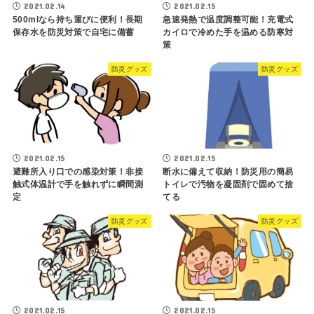
2021.02.14
2021.02.15
500mlなら持ち運びに便利！長期
急速発熱で温度調整可能！充電式
保存水を防災対策で自宅に備蓄
カイロで冷めた手を温める防寒対
策
防災グッズ
防災グッズ
2021.02.15
2021.02.15
避難所入り口での感染対策！非接
断水に備えて収納！防災用の簡易
触式体温計で手を触れずに瞬間測
トイレで汚物を凝固剤で固めて捨
定
てる
防災グッズ
防災グッズ
2021.02.15
2021.02.15